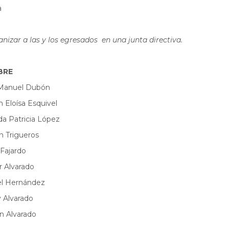
a
izar a las y los egresados en una junta directiva.
BRE
Manuel Dubón
 Eloísa Esquivel
a Patricia López
n Trigueros
Fajardo
r Alvarado
l Hernández
 Alvarado
n Alvarado