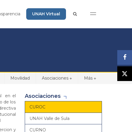
nsparencia
UNAH Virtual
Movilidad
Asociaciones
Más
+
+
Asociaciones
al en el
o de los
CUROC
irectiva
tucional
UNAH Valle de Sula
d
ercion y
CURNO