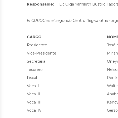
Responsable:
Lic.Olga Yamileth Bustillo Tabor
El CUROC es el segundo Centro Regional en organ
CARGO
NOM
Presidente
José 
Vice-Presidente
Miriam
Secretaria
Oneyd
Tesorero
Nelso
Fiscal
René 
Vocal I
Walte
Vocal II
Anabe
Vocal III
Kency
Vocal IV
Gerso