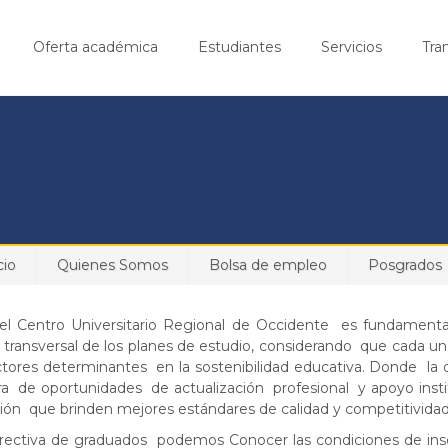
Oferta académica
Estudiantes
Servicios
Tra
cio
Quienes Somos
Bolsa de empleo
Posgrados
del Centro Universitario Regional de Occidente es fundament
 transversal de los planes de estudio, considerando que cada un
tores determinantes en la sostenibilidad educativa. Donde la d
 de oportunidades de actualización profesional y apoyo insti
ión que brinden mejores estándares de calidad y competitivida
directiva de graduados podemos Conocer las condiciones de ins