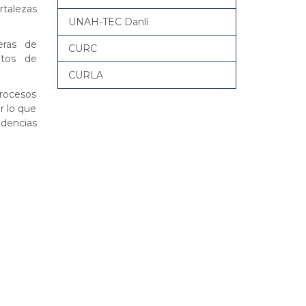
rtalezas
UNAH-TEC Danlí
reras de
CURC
ntos de
CURLA
procesos
r lo que
ndencias